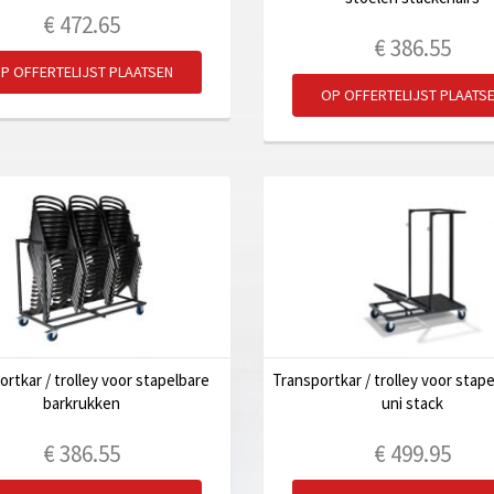
€
472.65
€
386.55
P OFFERTELIJST PLAATSEN
OP OFFERTELIJST PLAATS
ortkar / trolley voor stapelbare
Transportkar / trolley voor stap
barkrukken
uni stack
€
386.55
€
499.95