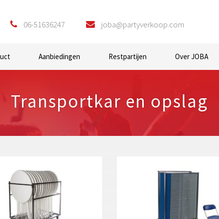
06-51636247
joba@partyverkoop.com
duct
Aanbiedingen
Restpartijen
Over JOBA
Transportkar en opslag