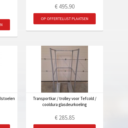
€
495.90
OP OFFERTELIJST PLAATSEN
EN
elstoelen
Transportkar / trolley voor Tefcold /
cooldura glasdeurkoeling
€
285.85