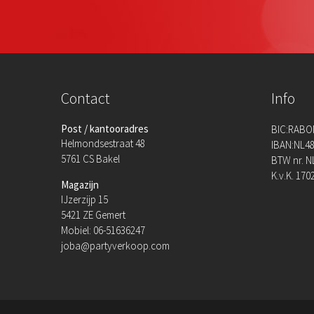
Contact
Info
Post / kantooradres
BIC:RABO
Helmondsestraat 48
IBAN:NL48
5761 CS Bakel
BTW nr. N
K.v.K. 170
Magazijn
IJzerzijp 15
5421 ZE Gemert
Mobiel: 06-51636247
joba@partyverkoop.com