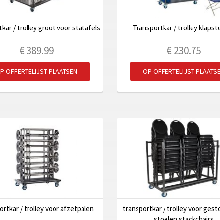
kar / trolley groot voor statafels
Transportkar / trolley klapst
€
389.99
€
230.75
P OFFERTELIJST PLAATSEN
OP OFFERTELIJST PLAATS
ortkar / trolley voor afzetpalen
transportkar / trolley voor ges
stoelen stackchairs