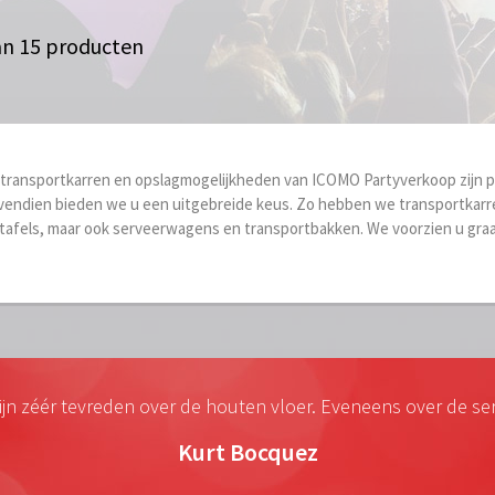
an 15 producten
transportkarren en opslagmogelijkheden van ICOMO Partyverkoop zijn pra
endien bieden we u een uitgebreide keus. Zo hebben we transportkarre
tafels, maar ook serveerwagens en transportbakken. We voorzien u graag
zijn zéér tevreden over de houten vloer. Eveneens over de ser
Kurt Bocquez