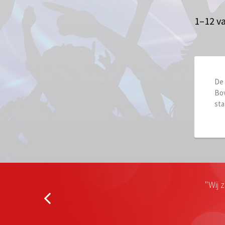
1–12 v
De 
Bov
sta
"Wij 