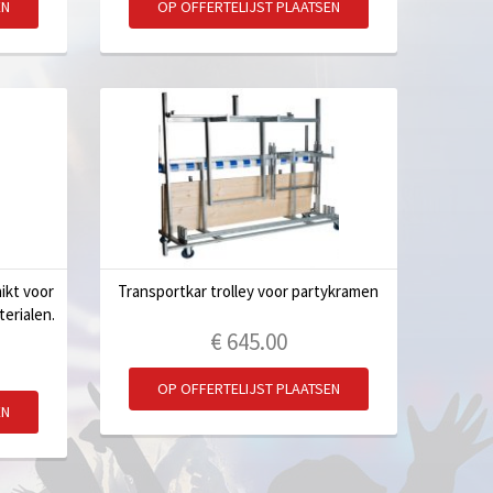
EN
OP OFFERTELIJST PLAATSEN
ikt voor
Transportkar trolley voor partykramen
erialen.
€
645.00
OP OFFERTELIJST PLAATSEN
EN