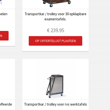
oelen
Transportkar / trolley voor 30 opklapbare
examentafels.
€
239.95
EN
OP OFFERTELIJST PLAATSEN
toffeerde
Transportkar / trolley voor rvs werktafels