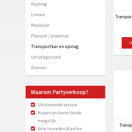
Koeling
Linnen
Transport
Meubilair
Plaszuil / plaskruis
O
Transportkar en opslag
Uncategorized
Vloeren
Waarom Partyverkoop?
Uitstekende service
Kopen en huren beide
mogelijk
Transp
Vele tevreden klanten