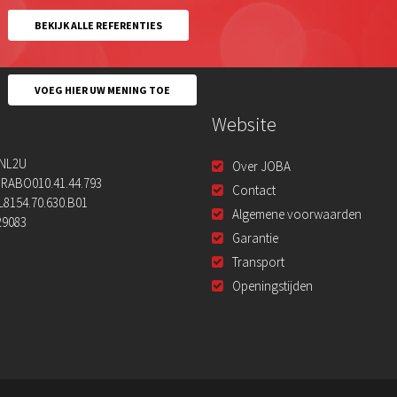
BEKIJK ALLE REFERENTIES
VOEG HIER UW MENING TOE
Website
NL2U
Over JOBA
RABO010.41.44.793
Contact
L8154.70.630.B01
Algemene voorwaarden
29083
Garantie
Transport
Openingstijden