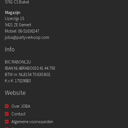
5761 CS Bakel
Magazijn
IJzerzijp 15
5421 ZE Gemert
Mobiel: 06-51636247
joba@partyverkoop.com
Info
BIC:RABONL2U
IBAN:NL48RABO010.41.44.793
BTW nr. NL8154.70.630.B01
K.v.K. 17029083
Website
Over JOBA
Contact
Algemene voorwaarden