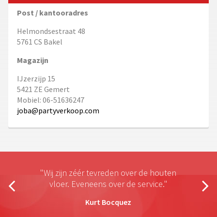
Post / kantooradres
Helmondsestraat 48
5761 CS Bakel
Magazijn
IJzerzijp 15
5421 ZE Gemert
Mobiel: 06-51636247
joba@partyverkoop.com
"Wij zijn zéér tevreden over de houten
vloer. Eveneens over de service."
Kurt Bocquez