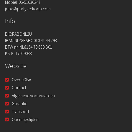
Mobiel: 06-51636247
joba@partyverkoop.com
Info
BIC:RABONL2U
IBAN:NL48RABO010.41.44.793
BTW nr. NL8154.70.630.B01
K.v.K. 17029083
Website
Over JOBA
Contact
Algemene voorwaarden
Garantie
Transport
Openingstijden