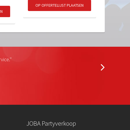
OP OFFERTELIJST PLAATSEN
EN
vice."
JOBA Partyverkoop