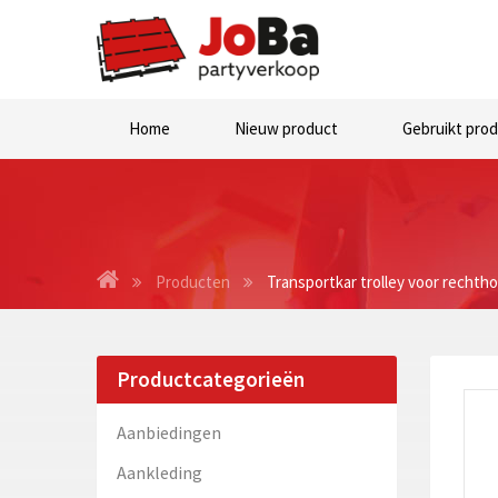
Home
Nieuw product
Gebruikt pro
Producten
Transportkar trolley voor rechtho
Productcategorieën
Aanbiedingen
Aankleding