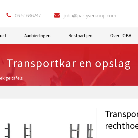
06-51636247
joba@partyverkoop.com
duct
Aanbiedingen
Restpartijen
Over JOBA
Transportkar en opslag
ekige tafels
Transpor
rechthoe