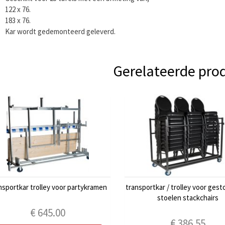
122 x 76.
183 x 76.
Kar wordt gedemonteerd geleverd.
Gerelateerde pro
nsportkar trolley voor partykramen
transportkar / trolley voor ges
stoelen stackchairs
€
645.00
€
386.55