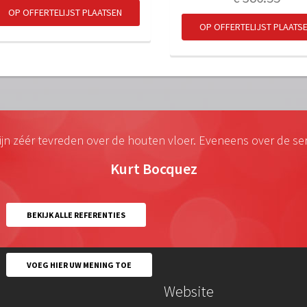
OP OFFERTELIJST PLAATSEN
OP OFFERTELIJST PLAATS
zijn zéér tevreden over de houten vloer. Eveneens over de ser
Kurt Bocquez
BEKIJK ALLE REFERENTIES
VOEG HIER UW MENING TOE
Website