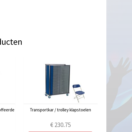
ducten
toffeerde
Transportkar / trolley klapstoelen
€
230.75