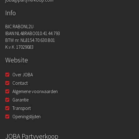
Info
BIC:RABONL2U
IBAN:NL48RABO010.41.44.793
BTW nr. NL8154.70.630.B01
K.v.K. 17029083
Website
Over JOBA
Contact
Algemene voorwaarden
Garantie
Transport
Openingstijden
JOBA Partyverkoop