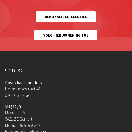
BEKIJK ALLE REFERENTIES
VOEG HIER UW MENING TOE
Contact
Post / kantooradres
Helmondsestraat 48
5761 CS Bakel
Magazijn
IJzerzijp 15
5421 ZE Gemert
Mobiel: 06-51636247
joba@partyverkoop.com