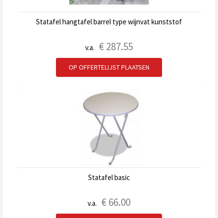
Statafel hangtafel barrel type wijnvat kunststof
€
287.55
v.a.
OP OFFERTELIJST PLAATSEN
Statafel basic
€
66.00
v.a.