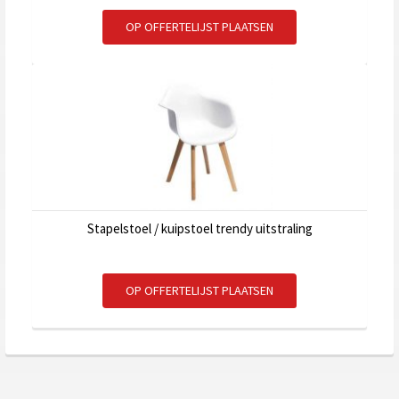
OP OFFERTELIJST PLAATSEN
Stapelstoel / kuipstoel trendy uitstraling
OP OFFERTELIJST PLAATSEN